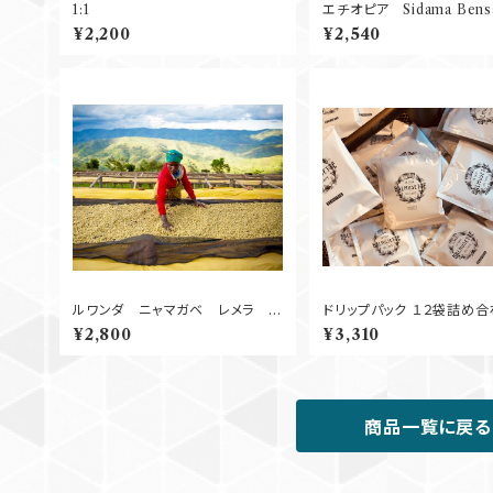
1:1
エチオピア Sidama Bensa
ntawene 
¥2,200
¥2,540
ルワンダ ニャマガベ レメラ
ドリップパック １２袋詰め
Natural 250g
全国送料
¥2,800
¥3,310
料！
商品一覧に戻る