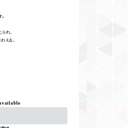
す。
じられ、
わえる、
available