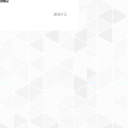
方向け
通報する