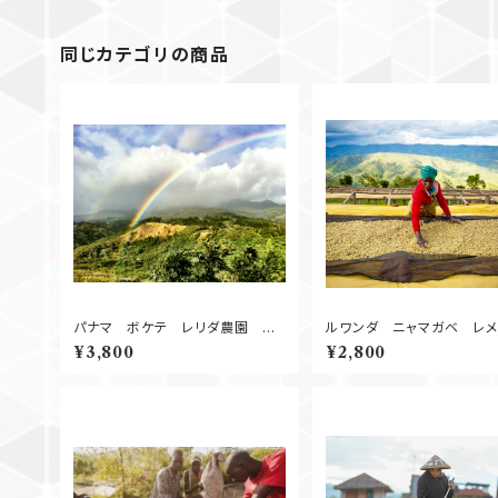
同じカテゴリの商品
パナマ ボケテ レリダ農園 Na
ルワンダ ニャマガベ レ
tural
Natural 250g
¥3,800
¥2,800