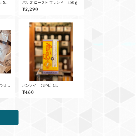
 Sha
バルズ ロースト ブレンド 250g
Natural G１ 250g
¥2,290
合わせ
ボンソイ （豆乳）１L
無
¥460