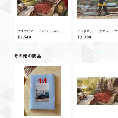
エチオピア Sidama Bensa Sha
インドネシア スマトラ プ
ntawene Natural G１ 250g
ガヨ Wet Hulled 
¥2,540
¥2,380
g
その他の商品