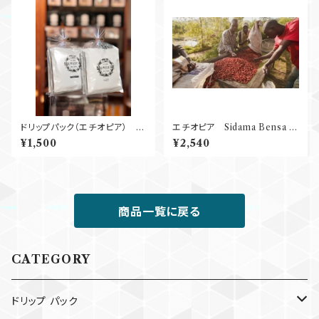
ドリップパック（エチオピア）
エチオピア Sidama Bensa S
５P
hantawene Natural G１ 25
¥1,500
¥2,540
0g
商品一覧に戻る
CATEGORY
ドリップ パック