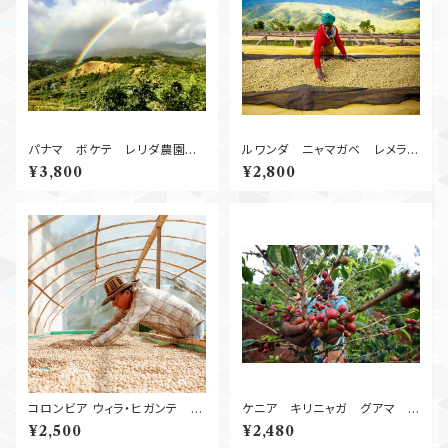
パナマ ボケテ レリダ農園
ルワンダ ニャマガベ レメラ
Natural
Natural 250g
¥3,800
¥2,800
コロンビア ウィラ・ヒガンテ ゲ
ケニア キリニャガ グアマ
イシャ 100g
AA Washed 2
¥2,500
¥2,480
50g