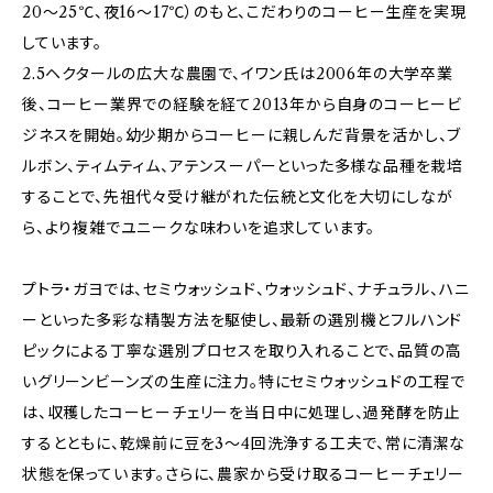
20～25℃、夜16～17℃）のもと、こだわりのコーヒー生産を実現
しています。
2.5ヘクタールの広大な農園で、イワン氏は2006年の大学卒業
後、コーヒー業界での経験を経て2013年から自身のコーヒービ
ジネスを開始。幼少期からコーヒーに親しんだ背景を活かし、ブ
ルボン、ティムティム、アテンスーパーといった多様な品種を栽培
することで、先祖代々受け継がれた伝統と文化を大切にしなが
ら、より複雑でユニークな味わいを追求しています。
プトラ・ガヨでは、セミウォッシュド、ウォッシュド、ナチュラル、ハニ
ーといった多彩な精製方法を駆使し、最新の選別機とフルハンド
ピックによる丁寧な選別プロセスを取り入れることで、品質の高
いグリーンビーンズの生産に注力。特にセミウォッシュドの工程で
は、収穫したコーヒーチェリーを当日中に処理し、過発酵を防止
するとともに、乾燥前に豆を3～4回洗浄する工夫で、常に清潔な
状態を保っています。さらに、農家から受け取るコーヒーチェリー