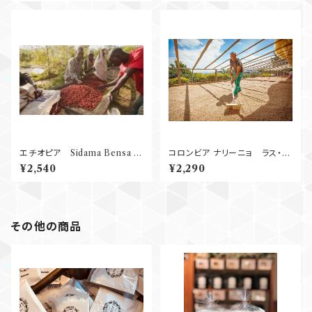
エチオピア Sidama Bensa S
コロンビア ナリーニョ ラス・ペ
hantawene Natural G１ 25
リタス Washed 250g
¥2,540
¥2,290
0g
その他の商品