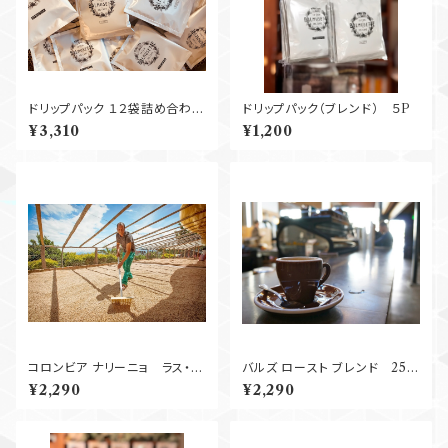
ドリップパック １２袋詰め合わ
ドリップパック（ブレンド） ５P
せ 全国
¥3,310
¥1,200
送料無料！
コロンビア ナリーニョ ラス・ペ
バルズ ロースト ブレンド 250
リタス Washed 250g
g
¥2,290
¥2,290