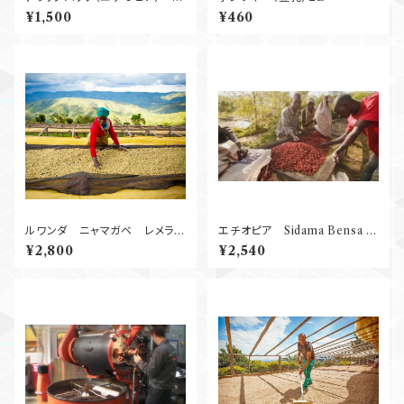
５P
¥1,500
¥460
ルワンダ ニャマガベ レメラ
エチオピア Sidama Bensa S
Natural 250g
hantawene Natural G１ 25
¥2,800
¥2,540
0g