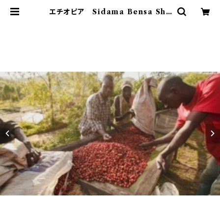
エチオピア Sidama Bensa Sha
ntawene Natural G１ 250g |
Caffe Bal Musette