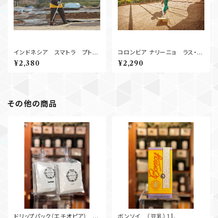
インドネシア スマトラ プト
コロンビア ナリーニョ ラス・ペ
ラ・ガヨ Wet Hulled
リタス Washed 250g
¥2,380
¥2,290
250g
その他の商品
ドリップパック（エチオピア）
ボンソイ （豆乳）１L