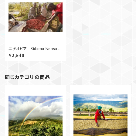
エチオピア Sidama Bensa S
hantawene Natural G１ 25
¥2,540
0g
同じカテゴリの商品