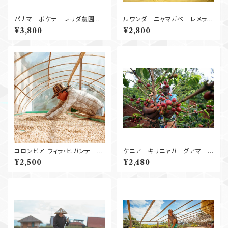
パナマ ボケテ レリダ農園
ルワンダ ニャマガベ レメラ
Natural
Natural 250g
¥3,800
¥2,800
コロンビア ウィラ・ヒガンテ ゲ
ケニア キリニャガ グアマ
イシャ 100g
AA Washed 2
¥2,500
¥2,480
50g