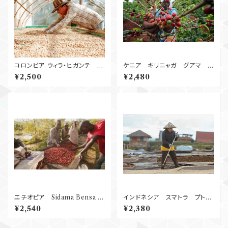
コロンビア ウィラ・ヒガンテ ゲ
ケニア キリニャガ グアマ
イシャ 100g
AA Washed 2
¥2,500
¥2,480
50g
エチオピア Sidama Bensa S
インドネシア スマトラ プト
hantawene Natural G１ 25
ラ・ガヨ Wet Hulled
¥2,540
¥2,380
0g
250g