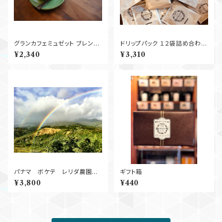
グランカフェミュゼット ブレン
ドリップパック １２袋詰め合わ
ド 250g
せ 全国
¥2,340
¥3,310
送料無料！
パナマ ボケテ レリダ農園
ギフト箱
Natural
¥3,800
¥440