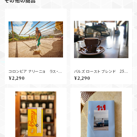
その他の商品
コロンビア ナリーニョ ラス・ペ
バルズ ロースト ブレンド 250
リタス Washed 250g
g
¥2,290
¥2,290