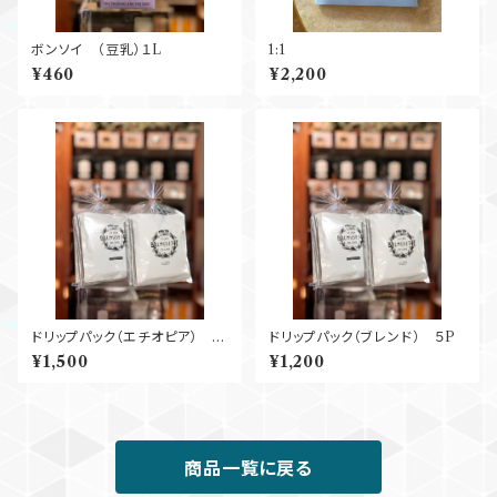
ボンソイ （豆乳）１L
1:1
¥460
¥2,200
ドリップパック（エチオピア）
ドリップパック（ブレンド） ５P
５P
¥1,500
¥1,200
商品一覧に戻る