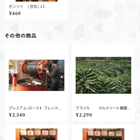
ボンソイ （豆乳）１L
¥460
その他の商品
プレミアム ロースト ブレンド
ブラジル カルメリート農園
250g
Pulped Natural (中深煎)
¥2,340
¥2,290
250g