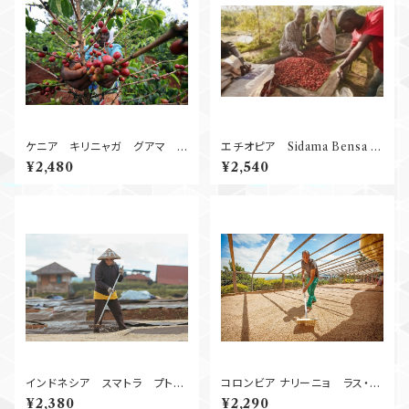
ケニア キリニャガ グアマ
エチオピア Sidama Bensa S
AA Washed 2
hantawene Natural G１ 25
¥2,480
¥2,540
50g
0g
インドネシア スマトラ プト
コロンビア ナリーニョ ラス・ペ
ラ・ガヨ Wet Hulled
リタス Washed 250g
¥2,380
¥2,290