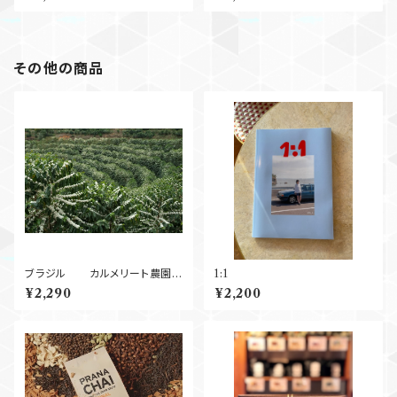
250g
その他の商品
ブラジル カルメリート農園
1:1
Pulped Natural (中深煎)
¥2,290
¥2,200
250g