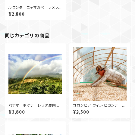
ルワンダ ニャマガベ レメラ
Natural 250g
¥2,800
同じカテゴリの商品
パナマ ボケテ レリダ農園
コロンビア ウィラ・ヒガンテ ゲ
Natural
イシャ 100g
¥3,800
¥2,500