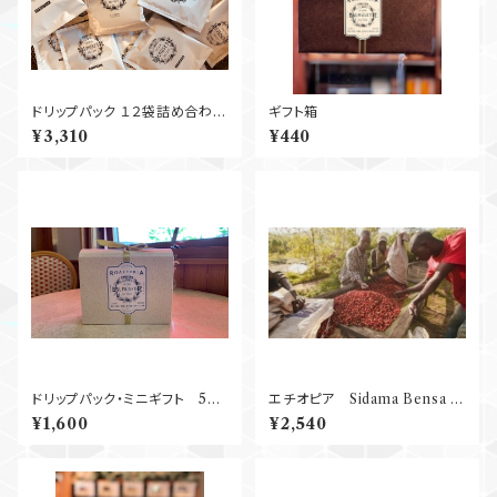
ドリップパック １２袋詰め合わ
ギフト箱
せ 全国
¥3,310
¥440
送料無料！
ドリップパック・ミニギフト 5袋
エチオピア Sidama Bensa S
入り
hantawene Natural G１ 25
¥1,600
¥2,540
0g