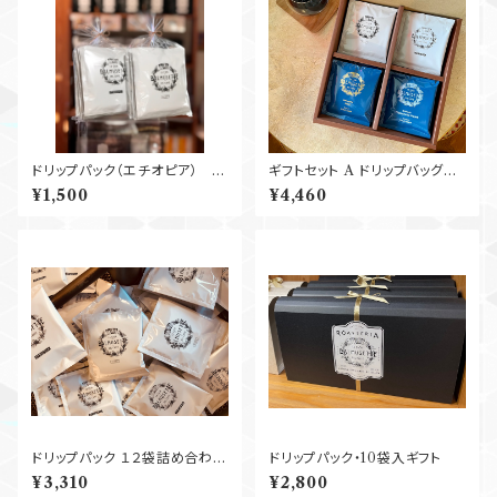
ドリップパック（エチオピア）
ギフトセット A ドリップバッグと
５P
コールドブリューのギフト
¥1,500
¥4,460
ドリップパック １２袋詰め合わ
ドリップパック・10袋入ギフト
せ 全国
¥3,310
¥2,800
送料無料！